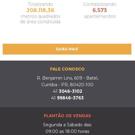
Totalizando
Contabilizando
208.118,36
6.573
metros quadrados
apartamentos
de área construída
SAIBA MAIS
FALE CONOSCO
R. Benjamin Lins, 609 - Batel,
Curitiba - PR, 80420-100
41
3046-3102
41
99846-3763
PLANTÃO DE VENDAS
Segunda a Sábado das:
09:00 as 18:00 horas