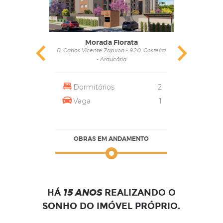
Morada Florata
 Costeira
R. Carlos Vicente Zapxon - 920, Costeira
R. Carlo
- Araucária
2
Dormitórios
2
Do
1
Vaga
1
V
TO
OBRAS EM ANDAMENTO
O
HÁ
Araucária
REALIZANDO O
Sã
15 ANOS
SONHO DO IMÓVEL PRÓPRIO.