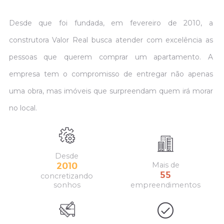
Desde que foi fundada, em fevereiro de 2010, a
construtora Valor Real busca atender com excelência
as
pessoas que querem comprar um apartamento. A
empresa tem o compromisso de entregar não
apenas
Residencial Santa Chiara
Por
uma obra, mas imóveis que surpreendam quem irá morar
 Jardim
Rua das Flores - 101, Campina da Barra -
Rua Har
go
Araucária
no local.
2
Dormitórios
2
Do
1
Vaga
1
V
Desde
2010
Mais de
55
concretizando
TO
LANÇAMENTOS E FUTUROS
LA
sonhos
empreendimentos
LANÇAMENTOS